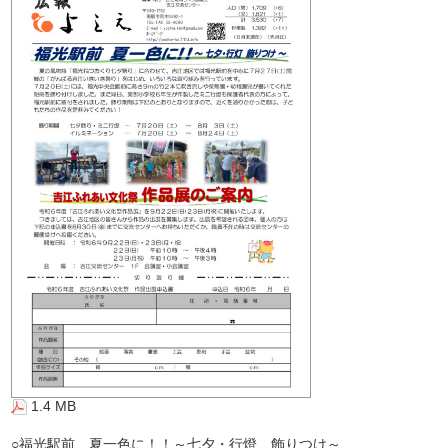
1.4 MB
○福光駅前 夏一色に！！～七夕・行燈 飾りつけ～