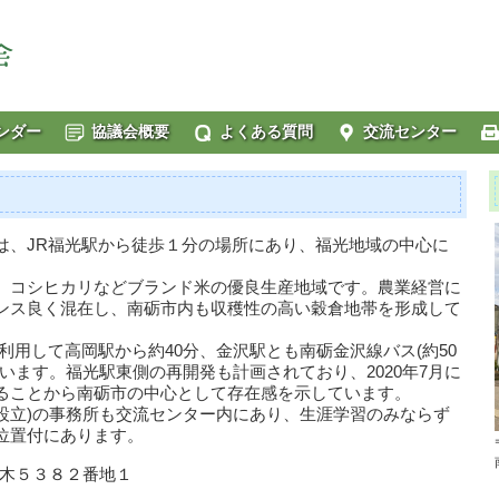
ンダー
協議会概要
よくある質問
交流センター
、JR福光駅から徒歩１分の場所にあり、福光地域の中心に
コシヒカリなどブランド米の優良生産地域です。農業経営に
ンス良く混在し、南砺市内も収穫性の高い穀倉地帯を形成して
用して高岡駅から約40分、金沢駅とも南砺金沢線バス(約50
れています。福光駅東側の再開発も計画されており、2020年7月に
ることから南砺市の中心として存在感を示しています。
月設立)の事務所も交流センター内にあり、生涯学習のみならず
位置付にあります。
荒木５３８２番地１