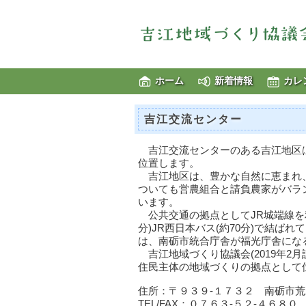
ホーム
新着情報
カレ
吉江交流センター
吉江交流センターのある吉江地区は
位置します。
吉江地区は、豊かな自然に恵まれ、
ついても営農組合と請負農家がバラ
います。
公共交通の拠点としてJR城端線を利
分)JR西日本バス(約70分)で結ば
は、南砺市統合庁舎が福光庁舎にな
吉江地域づくり協議会(2019年2
住民主体の地域づくりの拠点として
住所：〒９３９-１７３２ 南砺市
TEL/FAX：０７６３-５２-４６８０