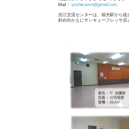
Mail：
yoshie.kmn@gmail.com
吉江交流センターは、福光駅から徒
斜め向かえにサンキューフレッサ店