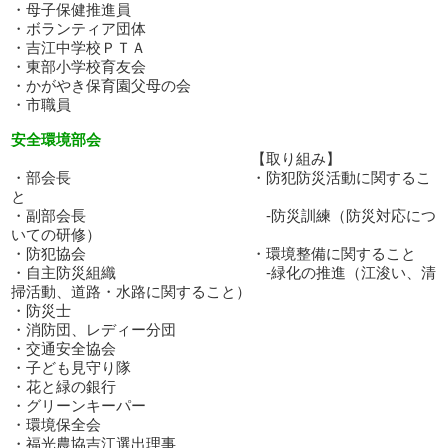
・母子保健推進員
・ボランティア団体
・吉江中学校ＰＴＡ
・東部小学校育友会
・かがやき保育園父母の会
・市職員
安全環境部会
【取り組み】
・部会長 ・防犯防災活動に関するこ
と
・副部会長 -防災訓練（防災対応につ
いての研修）
・防犯協会 ・環境整備に関すること
・自主防災組織 -緑化の推進（江浚い、清
掃活動、道路・水路に関すること）
・防災士
・消防団、レディー分団
・交通安全協会
・子ども見守り隊
・花と緑の銀行
・グリーンキーパー
・環境保全会
・福光農協吉江選出理事