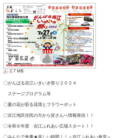
2.7 MB
〇がんばる吉江いきいき祭り２０２４
ステージプログラム等
〇夏の花が彩る花壇とフラワーポット
〇吉江地区住民の方から皆さんへ情報発信！！
〇令和６年度 吉江ふれあい広場スタート！！
〇みんなで食事★楽しい時間！！～吉江ふれあい食堂～