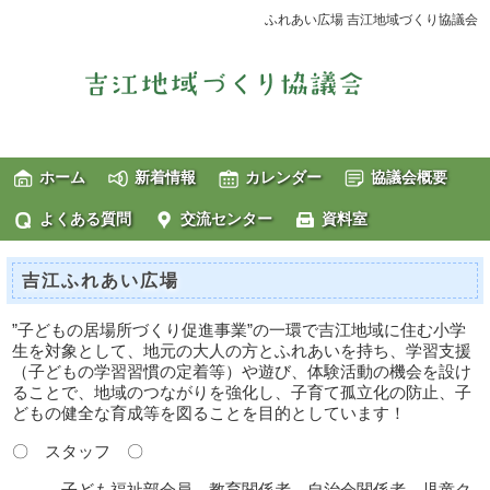
ふれあい広場 吉江地域づくり協議会
ホーム
新着情報
カレンダー
協議会概要
よくある質問
交流センター
資料室
吉江ふれあい広場
”子どもの居場所づくり促進事業”の一環で吉江地域に住む小学
生を対象として、地元の大人の方とふれあいを持ち、学習支援
（子どもの学習習慣の定着等）や遊び、体験活動の機会を設け
ることで、地域のつながりを強化し、子育て孤立化の防止、子
どもの健全な育成等を図ることを目的としています！
〇 スタッフ 〇
子ども福祉部会員、教育関係者、自治会関係者、児童ク